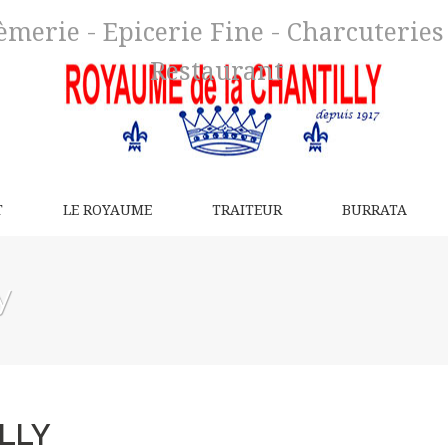
merie - Epicerie Fine - Charcuteries d
Restaurant
T
LE ROYAUME
TRAITEUR
BURRATA
y
LLY