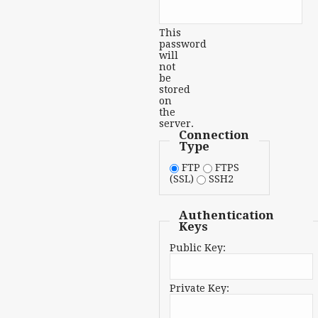
This
password
will
not
be
stored
on
the
server.
Connection
Type
FTP
FTPS
(SSL)
SSH2
Authentication
Keys
Public Key:
Private Key: