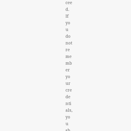
cee
d.
If
yo
u
do
not
re
me
mb
er
yo
ur
cre
de
nti
als,
yo
u
sh