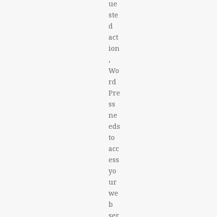
ue
ste
d
act
ion
,
Wo
rd
Pre
ss
ne
eds
to
acc
ess
yo
ur
we
b
ser