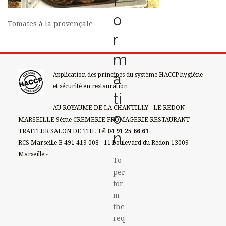
f
o
Tomates à la provençale
r
m
a
Application des principes du système HACCP hygiène
et sécurité en restauration
ti
AU ROYAUME DE LA CHANTILLY - LE REDON
o
MARSEILLE 9ème CREMERIE FROMAGERIE RESTAURANT
TRAITEUR SALON DE THE Tél
04 91 25 66 61
n
RCS Marseille B 491 419 008 - 11 boulevard du Redon 13009
Marseille -
To
per
for
m
the
req