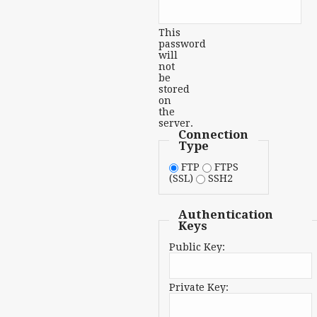
This
password
will
not
be
stored
on
the
server.
Connection
Type
FTP
FTPS
(SSL)
SSH2
Authentication
Keys
Public Key:
Private Key: