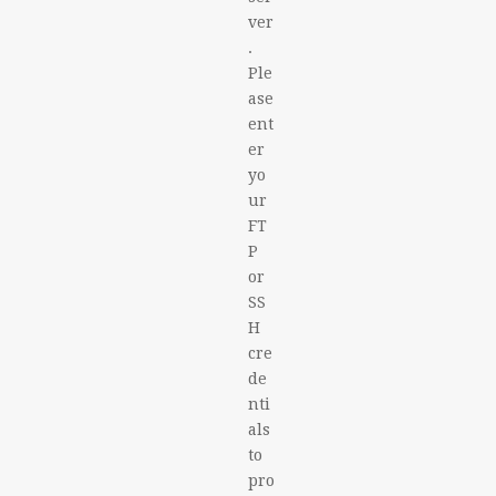
ver
.
Ple
ase
ent
er
yo
ur
FT
P
or
SS
H
cre
de
nti
als
to
pro