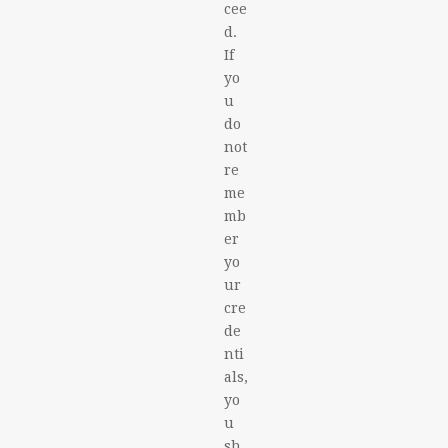
cee
d.
If
yo
u
do
not
re
me
mb
er
yo
ur
cre
de
nti
als,
yo
u
sh