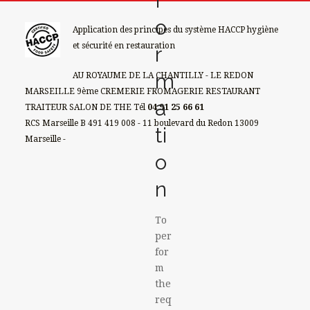
f
o
Application des principes du système HACCP hygiène
et sécurité en restauration
r
m
AU ROYAUME DE LA CHANTILLY - LE REDON
MARSEILLE 9ème CREMERIE FROMAGERIE RESTAURANT
a
TRAITEUR SALON DE THE Tél
04 91 25 66 61
RCS Marseille B 491 419 008 - 11 boulevard du Redon 13009
ti
Marseille -
o
n
To
per
for
m
the
req