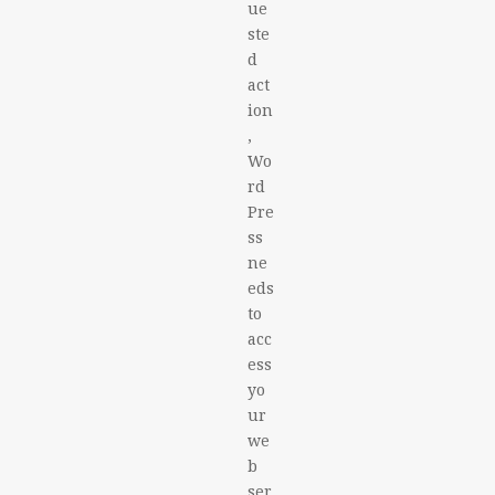
ue
ste
d
act
ion
,
Wo
rd
Pre
ss
ne
eds
to
acc
ess
yo
ur
we
b
ser