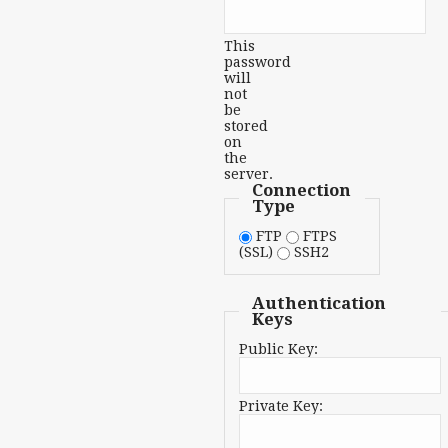
This
password
will
not
be
stored
on
the
server.
Connection
Type
FTP
FTPS
(SSL)
SSH2
Authentication
Keys
Public Key:
Private Key: