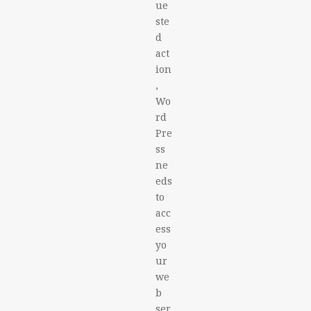
ue
ste
d
act
ion
,
Wo
rd
Pre
ss
ne
eds
to
acc
ess
yo
ur
we
b
ser