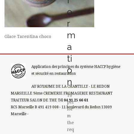
f
o
r
m
Glace Tarentina choco
a
ti
Application des principes du système HACCP hygiène
o
et sécurité en restauration
n
AU ROYAUME DE LA CHANTILLY - LE REDON
MARSEILLE 9ème CREMERIE FROMAGERIE RESTAURANT
To
TRAITEUR SALON DE THE Tél
04 91 25 66 61
per
RCS Marseille B 491 419 008 - 11 boulevard du Redon 13009
for
Marseille -
m
the
req