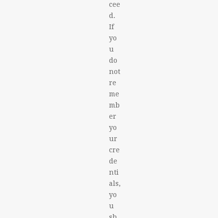
cee
d.
If
yo
u
do
not
re
me
mb
er
yo
ur
cre
de
nti
als,
yo
u
sh