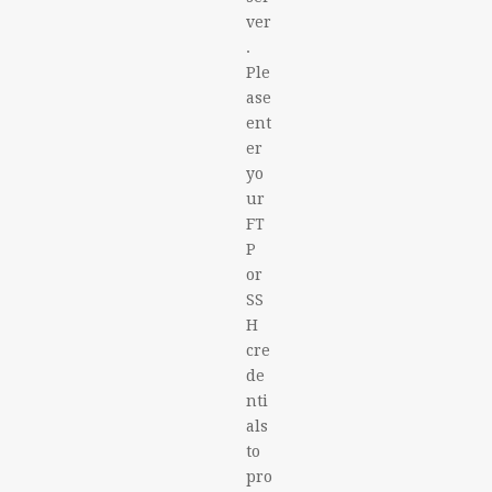
ver
.
Ple
ase
ent
er
yo
ur
FT
P
or
SS
H
cre
de
nti
als
to
pro